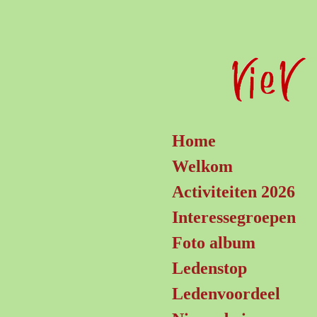
Ga
direct
naar
de
hoofdinhoud
Home
Welkom
Activiteiten 2026
Interessegroepen
Foto album
Ledenstop
Ledenvoordeel