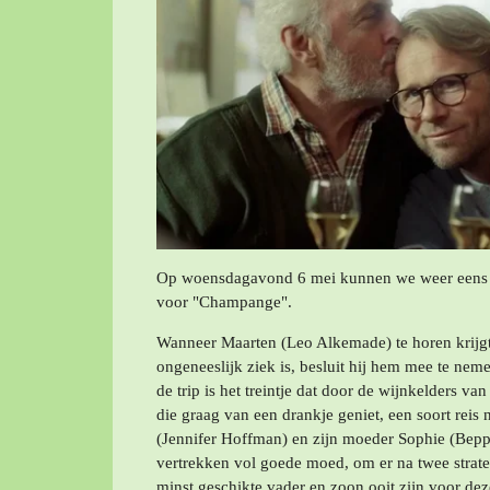
Op woensdagavond 6 mei kunnen we weer eens 
voor "Champange".
Wanneer Maarten (Leo Alkemade) te horen krijgt
ongeneeslijk ziek is, besluit hij hem mee te n
de trip is het treintje dat door de wijnkelders va
die graag van een drankje geniet, een soort reis
(Jennifer Hoffman) en zijn moeder Sophie (Bepp
vertrekken vol goede moed, om er na twee straten
minst geschikte vader en zoon ooit zijn voor dez