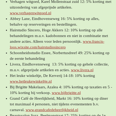
Verhagen witgoed, Karel Mollenstraat zuid 12: 5% korting met
uitzondering van afgeprijsde artikelen.
www.verhagenwitgoed.nl
Abbey Lane, Eindhovenseweg 16: 5% korting op alles,
behalve op reserveringen en bestellingen.
Hairstudio Sincero, Hoge Akkers 12: 10% korting op alle
behandelingen m.u.v. kadobonnen en niet in combinatie met
andere acties. Alleen voor leden persoonlijk.
www.francis-
loos.wixsite.com/hairstudiosincero
Schoonheidsstudio Essee, Norbertusdreef 49: 25% korting op
de eerste behandeling
Livera, Eindhovenseweg 13: 5% korting op gehele collectie,
m.u.v. afgeprijsde artikelen en acties.
www.livera.nl
Het leuke winkeltje, De Kerverij 14-18: 10% korting
www.hetleukewinkeltje.nl
Bij Brigitte Makelaars, Azalea 4: 10% korting op taxaties en 5 -
10% korting bij verkoop.
www.bijbrigitte.nl
Grand Café de Heerlijkheid, Markt 16: 10% korting op diner
tot maximaal 4 personen, niet tijdens evenementen b.v.
carnaval.
www.grandcafedeheerlijkheid.nl
Beautysalon Sazz, Beelmanstraat 17: 25% korting op de 1e