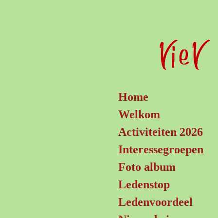
Ga
direct
naar
de
hoofdinhoud
Home
Welkom
Activiteiten 2026
Interessegroepen
Foto album
Ledenstop
Ledenvoordeel