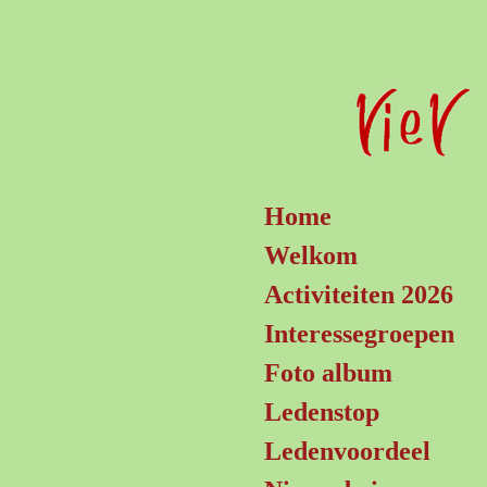
Ga
direct
naar
de
hoofdinhoud
Home
Welkom
Activiteiten 2026
Interessegroepen
Foto album
Ledenstop
Ledenvoordeel