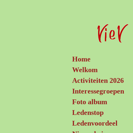
Ga
direct
naar
de
hoofdinhoud
Home
Welkom
Activiteiten 2026
Interessegroepen
Foto album
Ledenstop
Ledenvoordeel